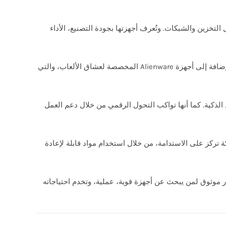
التخزين والشبكات. وتُعرف أجهزتها بجودة التصنيع، الأداء
من أشهر خطوط الإنتاج لدى Dell سلسلة Inspiron التي تستهدف المستخدمين العاديين، وسلسلة XPS التي تجمع بين القوة والأناقة، بالإضافة إلى أجهزة Alienware المخصصة لعشاق الألعاب، والتي
بريد الذكية. كما أنها تواكب التحول الرقمي من خلال دعم العمل
ستمر. كما أن الشركة تركز على الاستدامة، من خلال استخدام مواد قابلة لإعادة
ا خيار موثوق لمن يبحث عن أجهزة قوية، عملية، وتخدم احتياجاته