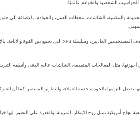
الحواسيب الشخصية والخوادم عالميًا.
المحمولة والمكتبية، الشاشات، محطات العمل، والخوادم، بالإضافة إلى حلول 
مهني.
تقنيات في أجهزتها، مثل المعالجات المتقدمة، الشاشات عالية الدقة، وأنظمة الت
ديدة في السوق، لا تزال Dell تحتفظ بمكانتها بفضل التزامها بالجودة، خدمة العملاء، والتطوير الم
بل هي قصة نجاح أمريكية تمثل روح الابتكار، المرونة، والقدرة على التطور. إنه