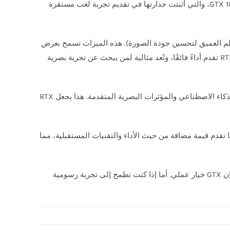
الألعاب بدقة عالية، خاصة تلك التي لا تعتمد على أحدث المؤثرات البصرية. من أشهر بطاقات هذه السلسلة: GTX 1050، GTX 1660، وGTX 1080، والتي أثبتت جدارتها في تقديم تجربة لعب مستقرة
 فهي تمثل الجيل الجديد من بطاقات NVIDIA، وتأتي مزودة بتقنيات متقدمة مثل تتبع الأشعة (Ray Tracing) وDLSS (التعلم العميق لتحسين جودة الصورة). هذه الميزات تسمح بعرض
إضاءة وظلال واقعية، وتحسين الأداء في الألعاب الحديثة دون التضحية بجودة الرسوميات. بطاقات مثل RTX 3060، RTX 3070، وRTX 4080 تقدم أداءً فائقًا، وتُعد مثالية لمن يبحث عن تجربة بصرية
الفرق الأساسي بين السلسلتين يكمن في القدرات التقنية. بطاقات GTX تركز على الأداء التقليدي، بينما بطاقات RTX تضيف طبقة من الذكاء الاصطناعي والمؤثرات البصرية المتقدمة. هذا يجعل RTX
 المستخدمين ذوي الميزانية المحدودة. أما بطاقات RTX، فرغم أنها أغلى، إلا أنها تقدم قيمة مضافة من حيث الأداء والتقنيات المستقبلية، مما
في النهاية، اختيار البطاقة المناسبة يعتمد على طبيعة استخدامك. إذا كنت تبحث عن أداء جيد في الألعاب الكلاسيكية أو المهام اليومية، فإن GTX خيار عملي. أما إذا كنت تطمح إلى تجربة رسومية