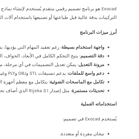
التركيبات بدقة عالية قبل طباعتها أو تصنيعها باستخدام آلات الحفر
أبرز ميزات البرنامج
واجهة استخدام بسيطة
: رغم تعقيد المهام التي يؤديها، يتميز Exocad بواجهة بديهية تسهّل على المستخدمين التنقل ب
دقة التصميم
: يتيح التحكم الكامل في الأبعاد، الحواف، 
مرونة التعديل
: يمكن تعديل التصميمات في أي مرحلة، مع
دعم واسع للملفات
: يدعم تنسيقات STL وOBJ وPLY وغيرها، مما يسهل التصدير إلى أجهزة التصنيع.
تكامل مع الماسحات الضوئية
: يتكامل مع معظم أجهزة ال
تحديثات مستمرة
: مثل إصدار Rijeka 3.1 الذي أضاف تحسينات في سرعة التصميم، وإدارة الصور، وتخطيط الزرعات.
استخداماته العملية
يُستخدم Exocad في تصميم:
تيجان مفردة أو متعددة.