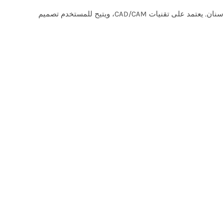
Exocad هو برنامج تصميم رقمي متقدم يُستخدم لإنشاء نماذج تعويضات سنية مثل التيجان، الجسور، الفينير، الأطقم الكاملة، وزرعات الأسنان. يعتمد على تقنيات CAD/CAM، ويتيح للمستخدم تصميم