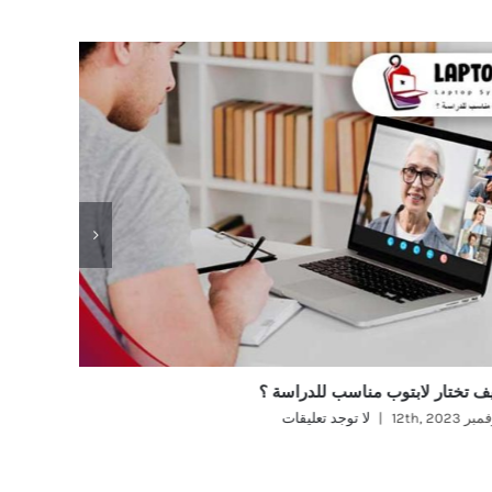
ف تختار لابتوب مناسب للدراسة ؟
ماهو افض
ر 12th, 2023
|
لا توجد تعليقات
نوفمبر 12th, 2023