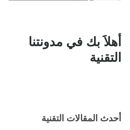
أهلاََ بك في مدونتنا
التقنية
أحدث المقالات ال
تقني
ة