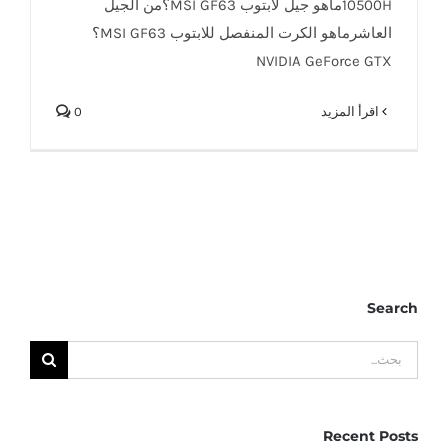
10500Hماهو جيل لابتوب MSI GF63؟من الجيل
العاشرماهو الكرت المنفصل للابتوب MSI GF63؟
NVIDIA GeForce GTX
‫اقرأ المزيد
0
Search
البحث
عن:
Recent Posts