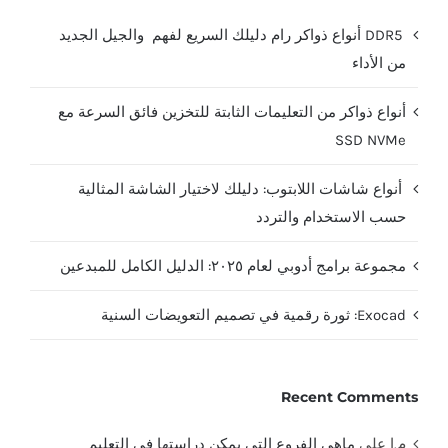
DDR5 أنواع ذواكر رام دليلك السريع لفهم والجيل الجديد
من الأداء
أنواع ذواكر من التعليمات الثابتة للتخزين فائق السرعة مع
SSD NVMe
أنواع شاشات اللابتوب: دليلك لاختيار الشاشة المثالية
حسب الاستخدام والتردد
مجموعة برامج أدوبي لعام ٢٠٢٥: الدليل الكامل للمبدعين
Exocad: ثورة رقمية في تصميم التعويضات السنية
Recent Comments
م.ا
على
ماهي الفروع التي يمكن دراستها في التعليم