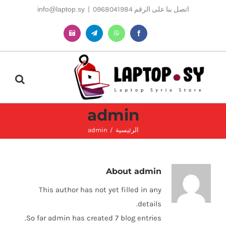
Ski
اتصل بنا على الرقم 0968041984
|
info@laptop.sy
t
conten
Instagram
Telegram
WhatsApp
Facebook
admin
الرئيسية
admin
About
admin
This author has not yet filled in any
details.
So far admin has created 7 blog entries.