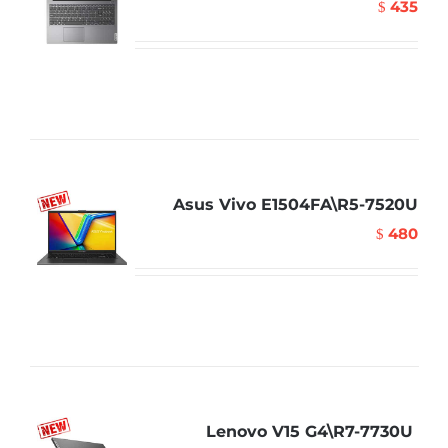
435
$
Asus Vivo E1504FA\R5-7520U
480
$
Lenovo V15 G4\R7-7730U