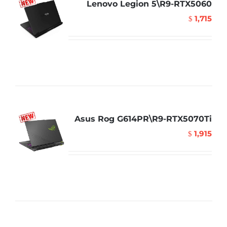
Lenovo Legion 5\R9-RTX5060
1,715
$
Asus Rog G614PR\R9-RTX5070Ti
1,915
$