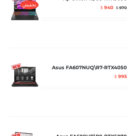
تخفيض
940
$
970
$
Asus FA607NUQ\R7-RTX4050
995
$