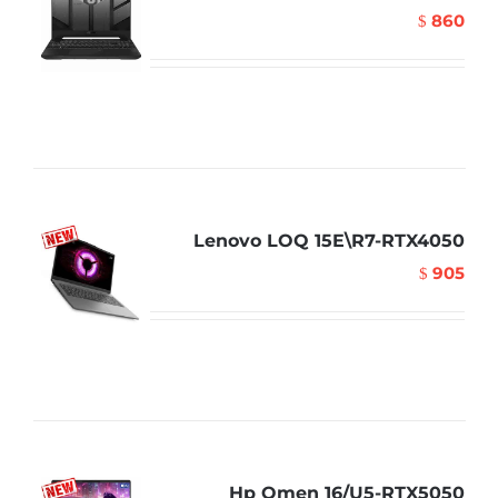
860
$
Lenovo LOQ 15E\R7-RTX4050
905
$
Hp Omen 16/U5-RTX5050