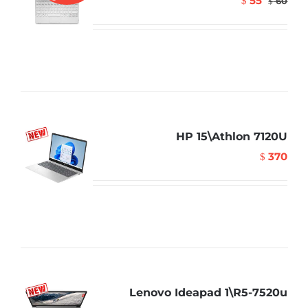
55
$
60
$
HP 15\Athlon 7120U
370
$
Lenovo Ideapad 1\R5-7520u