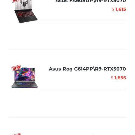
Asus FA608UP\R9-RTX5070
1,615
$
Asus Rog G614PP\R9-RTX5070
1,655
$