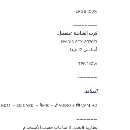
sRGB 100%
———————–
كرت الشاشة *منفصل:
NVIDIA RTX 5070TI
أساسي:12 غيغا
TPG 140W
—————-
المنافذ
:
 HDMI + SD CARD + 🎙️MIC + 🎵AUDIO + 📷 CAM HD