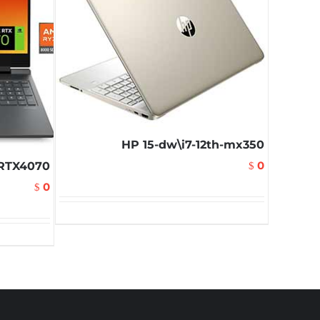
HP 15-dw\i7-12th-mx350
0
-RTX4070
$
0
$