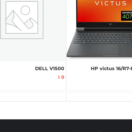
DELL V1500
HP victus 16/R7
0
$