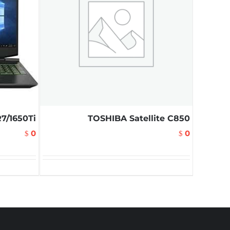
7/1650Ti
TOSHIBA Satellite C850
0
0
$
$