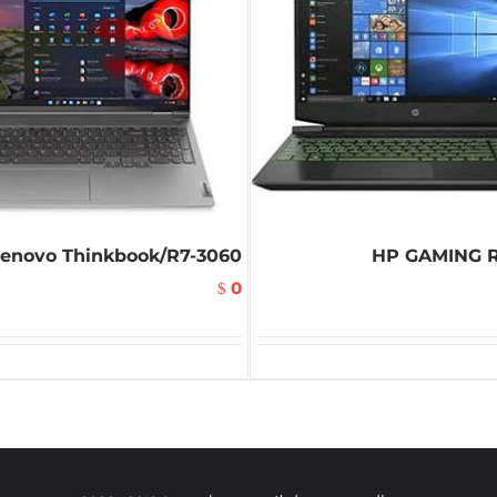
enovo Thinkbook/R7-3060
HP GAMING R
0
$