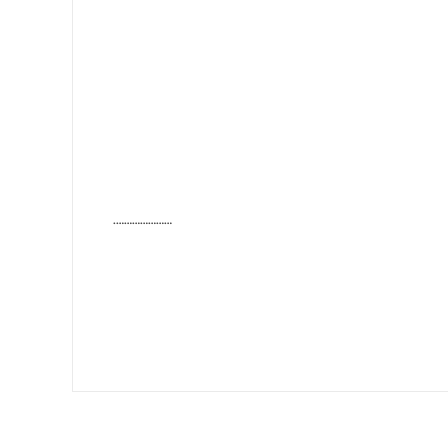
………………….