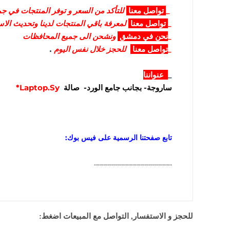
_
تواصل
معنا
للتأكد من السعر و توفر المنتجات في جمي
_
تواصل
معنا
لمعرفة باقي المنتجات لدينا وتحديث الا
_
نحن في دمشق
ونشحن الى جميع المحافظات
_
تواصل معنا
للحجز خلال نفس اليوم
.
_
عنواننا
ساروجة- بجانب جامع الورد- صالة
Laptop.Sy*
تابع صفحتنا الرسمية على فيس بوك:
…………………………………………………
للحجز و الاستفسار, التواصل مع المبيعات اضغط: