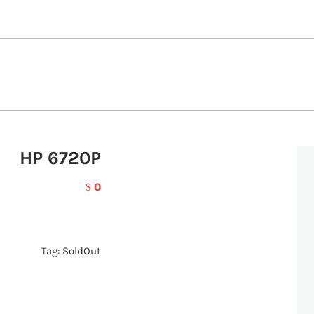
HP 6720P
0
$
Tag:
SoldOut