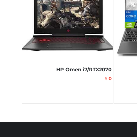
HP Omen i7/RTX2070
0
$