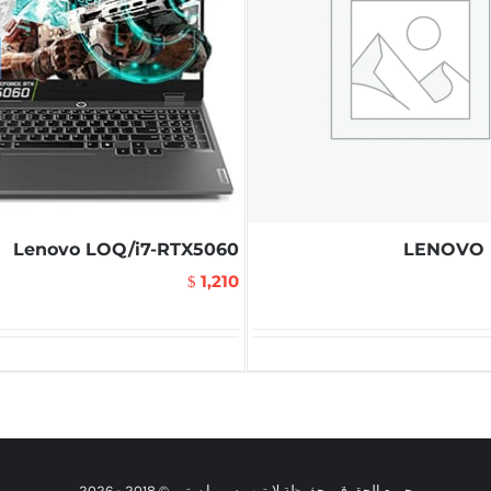
Lenovo LOQ/i7-RTX5060
LENOVO m
1,210
$
جميع الحقوق محفوظة لابتوب سيريا ستور © 2018 -
2026