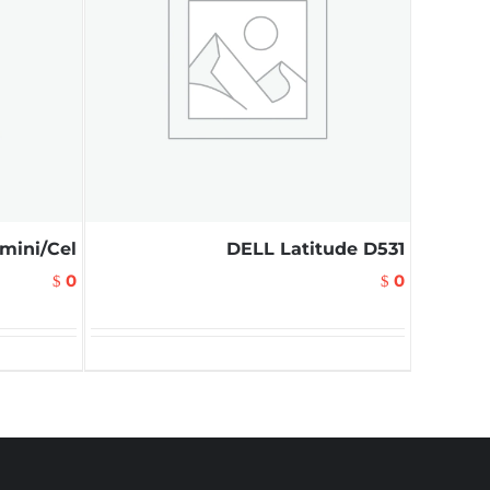
ini/Cel
DELL Latitude D531
0
0
$
$