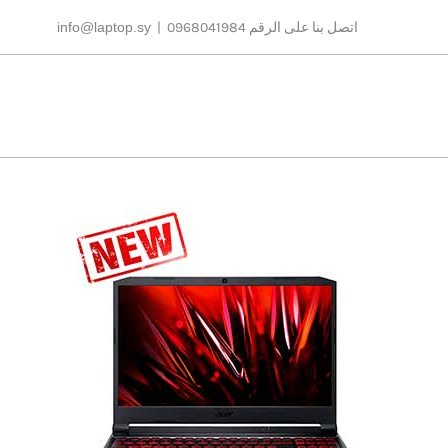
Ski
اتصل بنا على الرقم 0968041984
|
info@laptop.sy
t
conten