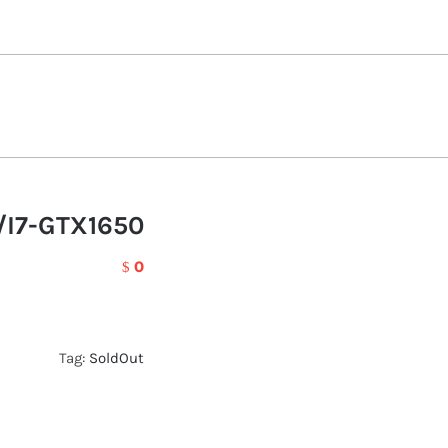
/I7-GTX1650
0
$
Tag:
SoldOut