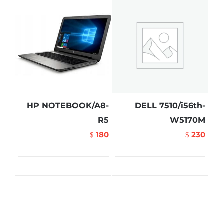
HP NOTEBOOK/A8-
DELL 7510/i56th-
R5
W5170M
180
230
$
$