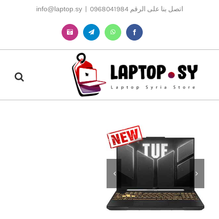
Ski
اتصل بنا على الرقم 0968041984
|
info@laptop.sy
t
conten
Instagram
Telegram
WhatsApp
Facebook