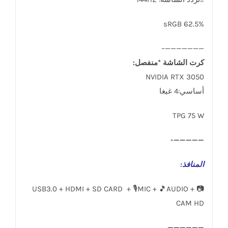
sRGB 62.5%
———————–
كرت الشاشة *منفصل:
NVIDIA RTX 3050
أساسي:4 غيغا
TPG 75 W
—————-
المنافذ
:
USB3.0 + HDMI + SD CARD + 🎙️MIC + 🎵AUDIO + 📷
CAM HD