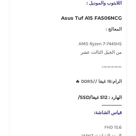
اللابتوب والموديل :
Asus Tuf A15 FA506NCG
المعالج :
AMD Ryzen 7-7445HS
من الجيل الثالث عشر
—————-
الرام:16 غيغا //DDR5 🔥
الهارد : 512 غيغا/SSD/
————-
قياس الشاشة:
15.6 FHD
‼تردد الشاشة: 144HZ