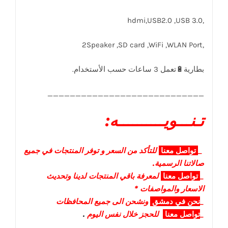
,hdmi,USB2.0 ,USB 3.0
,2Speaker ,SD card ,WiFi ,WLAN Port
____________________________
تـنـــويــــــــــه:
_
تواصل
معنا
للتأكد من السعر و توفر المنتجات في جميع
صالاتنا الرسمية.
_
تواصل
معنا
لمعرفة باقي المنتجات لدينا وتحديث
الاسعار والمواصفات *
_
نحن في دمشق
ونشحن الى جميع المحافظات
_
تواصل معنا
للحجز خلال نفس اليوم
.