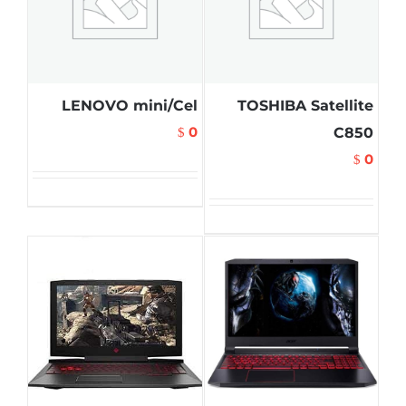
LENOVO mini/Cel
TOSHIBA Satellite
0
C850
$
0
$