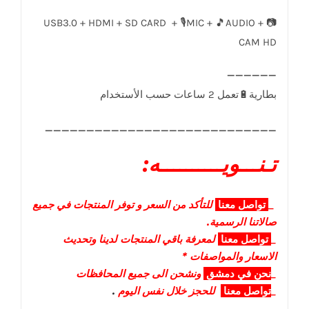
USB3.0 + HDMI + SD CARD + 🎙️MIC + 🎵AUDIO + 📷
CAM HD
____________________________
تـنـــويــــــــــه:
_
تواصل
معنا
للتأكد من السعر و توفر المنتجات في جميع
صالاتنا الرسمية.
_
تواصل
معنا
لمعرفة باقي المنتجات لدينا وتحديث
الاسعار والمواصفات *
_
نحن في دمشق
ونشحن الى جميع المحافظات
_
تواصل معنا
للحجز خلال نفس اليوم
.