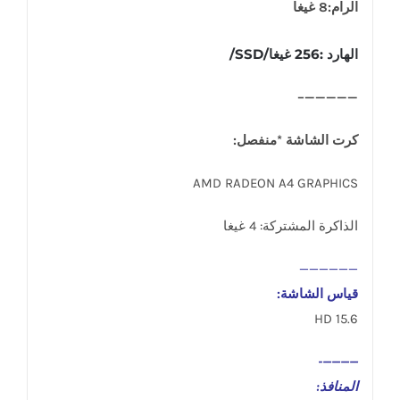
الرام:8 غيغا
الهارد :256 غيغا/SSD/
—————–
كرت الشاشة *منفصل:
AMD RADEON A4 GRAPHICS
الذاكرة المشتركة: 4 غيغا
——————
قياس الشاشة:
15.6 HD
————-
المنافذ
: