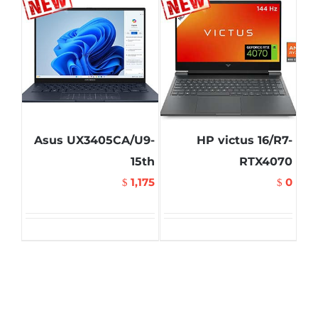
Asus UX3405CA/U9-
HP victus 16/R7-
15th
RTX4070
1,175
0
$
$