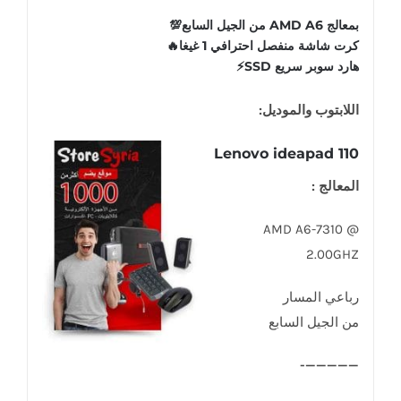
بمعالج AMD A6 من الجيل السابع💯
كرت شاشة منفصل احترافي 1 غيغا🔥
هارد سوبر سريع SSD⚡️
اللابتوب والموديل:
Lenovo ideapad 110
المعالج :
AMD A6-7310 @
2.00GHZ
رباعي المسار
من الجيل السابع
—————-