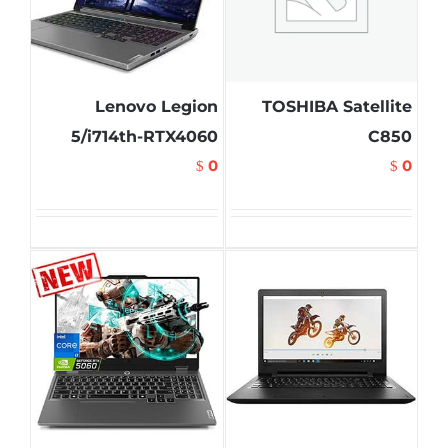
Lenovo Legion
TOSHIBA Satellite
5/i714th-RTX4060
C850
0
0
$
$