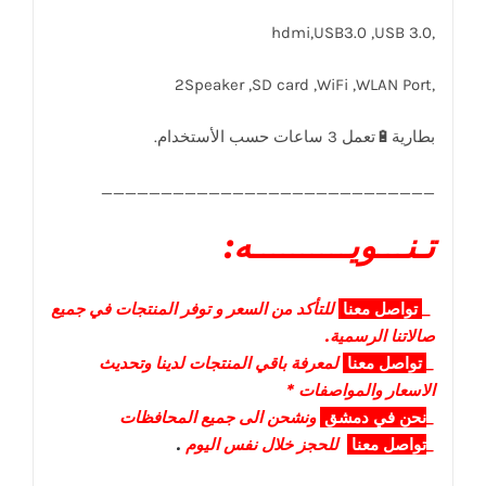
,hdmi,USB3.0 ,USB 3.0
,2Speaker ,SD card ,WiFi ,WLAN Port
____________________________
تـنـــويــــــــــه:
_
تواصل
معنا
للتأكد من السعر و توفر المنتجات في جميع
صالاتنا الرسمية.
_
تواصل
معنا
لمعرفة باقي المنتجات لدينا وتحديث
الاسعار والمواصفات *
_
نحن في دمشق
ونشحن الى جميع المحافظات
_
تواصل معنا
للحجز خلال نفس اليوم
.