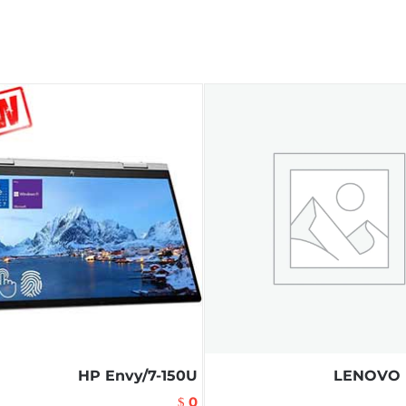
HP Envy/7-150U
LENOVO m
0
$