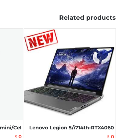
Related products
ini/Cel
Lenovo Legion 5/i714th-RTX4060
0
0
$
$