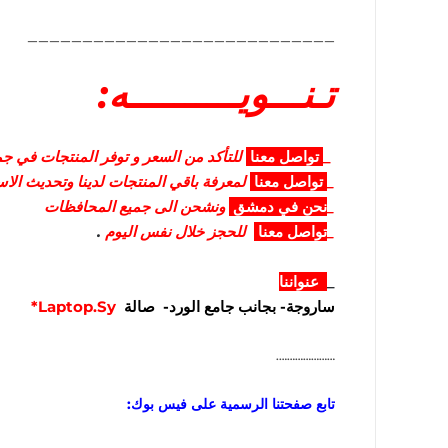
____________________________
تـنـــويــــــــــه:
_
تواصل
معنا
للتأكد من السعر و توفر المنتجات في جمي
_
تواصل
معنا
لمعرفة باقي المنتجات لدينا وتحديث الا
_
نحن في دمشق
ونشحن الى جميع المحافظات
_
تواصل معنا
للحجز خلال نفس اليوم
.
_
عنواننا
ساروجة- بجانب جامع الورد- صالة
Laptop.Sy*
………………….
تابع صفحتنا الرسمية على فيس بوك: