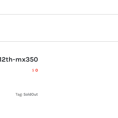
-12th-mx350
0
$
Tag:
SoldOut