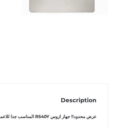
Description
عرض محدود‼️ جهاز ازوس R540Y المناسب جدا للاعمال المكتبية والمحاسبية وبنظام تشغيل اصلي Win 10…