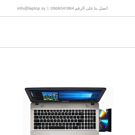
Ski
اتصل بنا على الرقم 0968041984
|
info@laptop.sy
t
conten