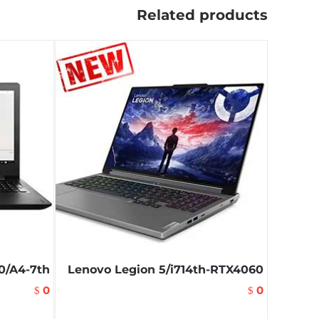
Related products
0/A4-7th
Lenovo Legion 5/i714th-RTX4060
0
0
$
$