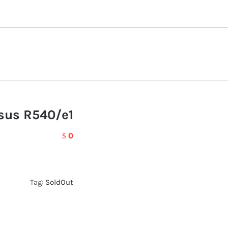
sus R540/e1
0
$
Tag:
SoldOut