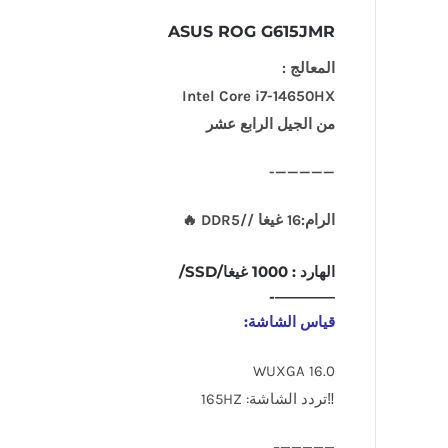
ASUS ROG G615JMR
المعالج :
Intel Core i7-14650HX
من الجيل الرابع عشر
—————-
الرام:16 غيغا //DDR5 🔥
الهارد : 1000 غيغا/SSD/
————-
قياس الشاشة:
16.0 WUXGA
‼️تردد الشاشة: 165HZ
—————–