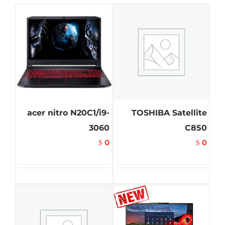
acer nitro N20C1/i9-
TOSHIBA Satellite
3060
C850
0
0
$
$