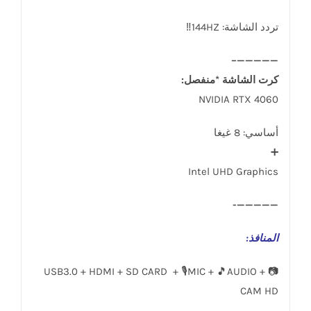
تردد الشاشة: 144HZ‼️
—————–
كرت الشاشة *منفصل:
NVIDIA RTX 4060
أساسي: 8 غيغا
➕
Intel UHD Graphics
—————-
المنافذ
:
USB3.0 + HDMI + SD CARD + 🎙️MIC + 🎵AUDIO + 📷
CAM HD