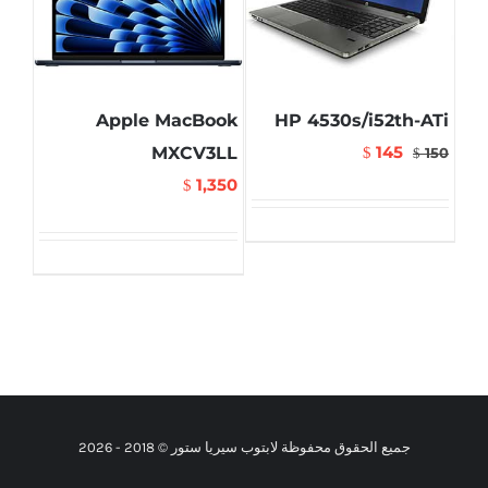
Apple MacBook
HP 4530s/i52th-ATi
145
MXCV3LL
$
150
$
1,350
$
جميع الحقوق محفوظة لابتوب سيريا ستور © 2018 -
2026