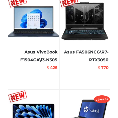
Asus VivoBook
Asus FA506NCG\R7-
E1504GA\i3-N305
RTX3050
425
770
$
$
تخفيض