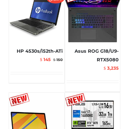
HP 4530s/i52th-ATi
Asus ROG G18/U9-
145
RTX5080
$
150
$
3,235
$