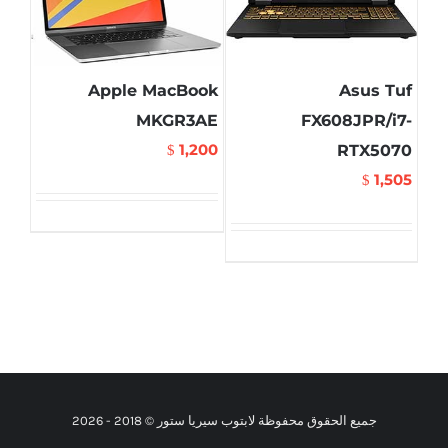
Apple MacBook
Asus Tuf
MKGR3AE
FX608JPR/i7-
1,200
RTX5070
$
1,505
$
جميع الحقوق محفوظة لابتوب سيريا ستور © 2018 -
2026