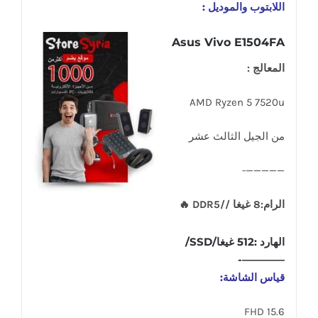
اللابتوب والموديل :
Asus Vivo E1504FA
المعالج :
AMD Ryzen 5 7520u
من الجيل الثالث عشر
—————-
الرام:8 غيغا //DDR5 🔥
الهارد :512 غيغا/SSD/
————-
قياس الشاشة:
15.6 FHD