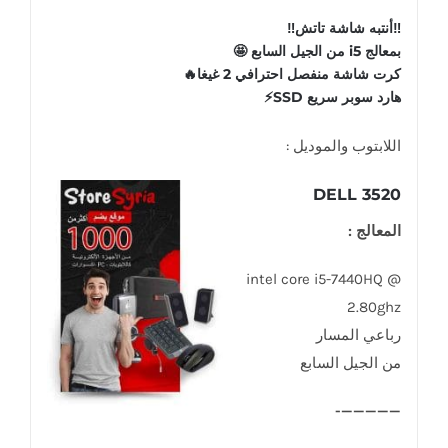
‼أنتبه شاشة تاتش‼
بمعالج i5 من الجيل السابع 🤩
كرت شاشة منفصل احترافي 2 غيغا🔥
هارد سوبر سريع SSD⚡
اللابتوب والموديل :
DELL 3520
المعالج :
intel core i5-7440HQ @
2.80ghz
رباعي المسار
من الجيل السابع
—————-