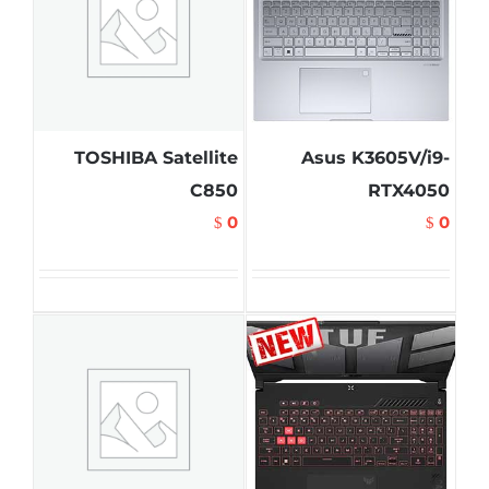
TOSHIBA Satellite
Asus K3605V/i9-
C850
RTX4050
0
0
$
$