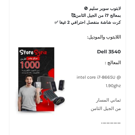
لابتوب سوبر سليم 🚫
بمعالج i7 من الجيل الثامن🥰
كرت شاشة منفصل احترافي 2 غيغا ✅️
اللابتوب والموديل:
Dell 3540
المعالج :
intel core i7-8665U @
1.90ghz
ثماني المسار
من الجيل الثامن
—————-