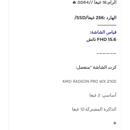
الرام:16 غيغا //DDR4 🔥
الهارد :256 غيغا/SSD/
————-
قياس الشاشة:
15.6 FHD تاتش
—————–
كرت الشاشة *منفصل:
AMD RADEON PRO WX 2100
أساسي: 2 غيغا
الذاكرة المشتركة:12 غيغا
➕