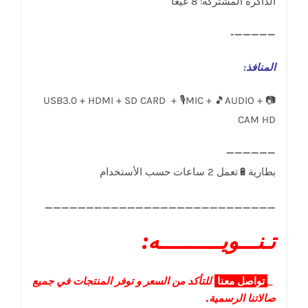
الذاكرة المشتركة: 8 غيغا
—————-
المنافذ
:
USB3.0 + HDMI + SD CARD + 🎙️MIC + 🎵AUDIO + 📷
CAM HD
____________________________
تـنـــويــــــــــه:
_
تواصل
معنا
للتأكد من السعر و توفر المنتجات في جميع
صالاتنا الرسمية.