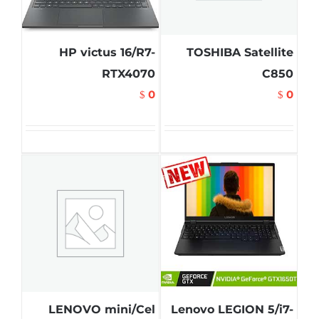
HP victus 16/R7-
TOSHIBA Satellite
RTX4070
C850
0
0
$
$
LENOVO mini/Cel
Lenovo LEGION 5/i7-