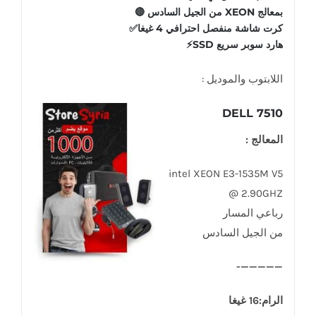
بمعالج XEON من الجيل السادس 🔴
كرت شاشة منفصل احترافي 4 غيغا✅️
هارد سوبر سريع SSD⚡
اللابتوب والموديل :
DELL 7510
المعالج :
intel XEON E3-1535M V5
@ 2.90GHZ
رباعي المسار
من الجيل السادس
—————-
الرام:16 غيغا