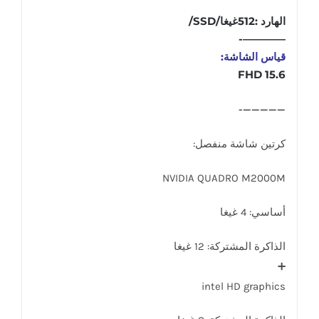
الهارد :512غيغا/SSD/
————-
قياس الشاشة:
15.6 FHD
—————-
كرتين شاشة منفصل:
NVIDIA QUADRO M2000M
أساسي: 4 غيغا
الذاكرة المشتركة: 12 غيغا
➕️
intel HD graphics