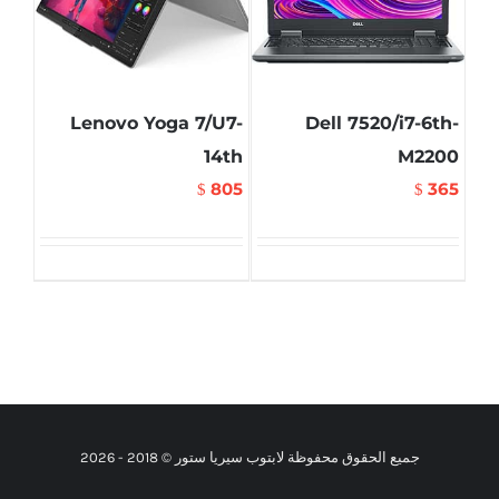
Lenovo Yoga 7/U7-
Dell 7520/i7-6th-
14th
M2200
805
365
$
$
جميع الحقوق محفوظة لابتوب سيريا ستور © 2018 -
2026