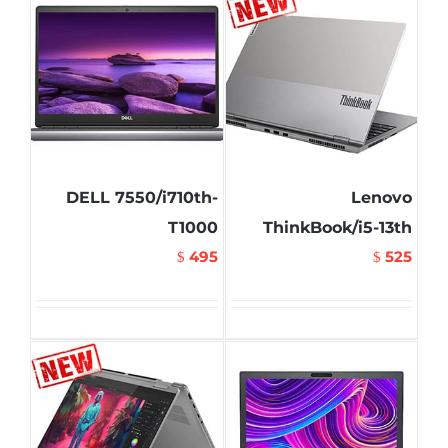
DELL 7550/i710th-
Lenovo
T1000
ThinkBook/i5-13th
495
525
$
$