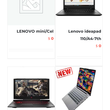
LENOVO mini/Cel
Lenovo ideapad
0
110/A4-7th
$
0
$