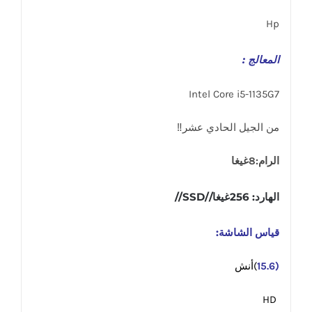
Hp
المعالج :
Intel Core i5-1135G7
من الجيل الحادي عشر‼️
الرام:8غيغا
الهارد: 256غيغا//SSD//
قياس الشاشة:
(15.6
)أنش
HD