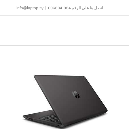
Ski
اتصل بنا على الرقم 0968041984
|
info@laptop.sy
t
conten