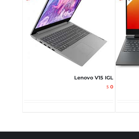
Lenovo V15 IGL
0
$