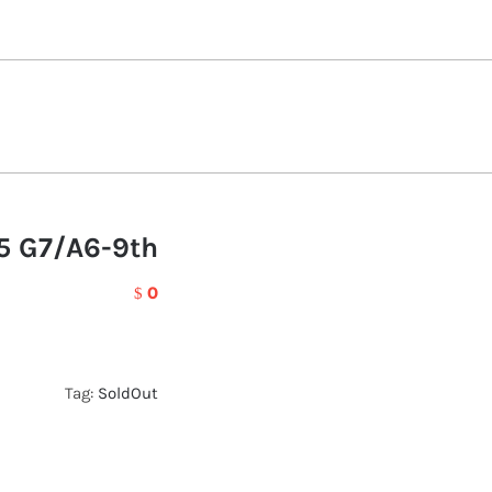
5 G7/A6-9th
0
$
Tag:
SoldOut