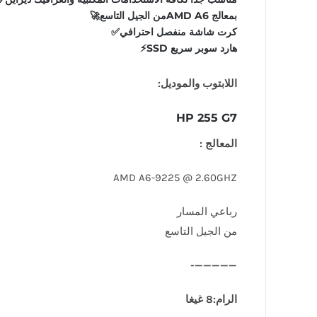
بمعالج AMD A6من الجيل التاسع🚀
كرت شاشة منفصل احترافي✅️
هارد سوبر سريع SSD⚡️
اللابتوب والموديل:
HP 255 G7
المعالج :
AMD A6-9225 @ 2.60GHZ
رباعي المسار
من الجيل التاسع
—————-
الرام:8 غيغا