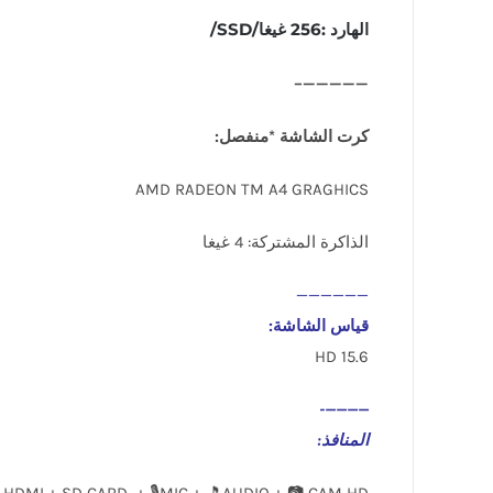
الهارد :256 غيغا/SSD/
—————–
كرت الشاشة *منفصل:
AMD RADEON TM A4 GRAGHICS
الذاكرة المشتركة: 4 غيغا
——————
قياس الشاشة:
15.6 HD
————-
المنافذ
:
 HDMI + SD CARD + 🎙️MIC + 🎵AUDIO + 📷 CAM HD