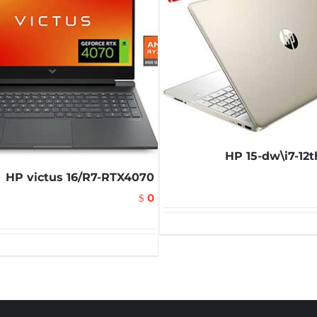
HP 15-dw\i7-12
HP victus 16/R7-RTX4070
0
$