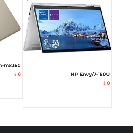
th-mx350
0
HP Envy/7-150U
$
0
$