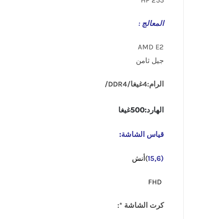
HP 255
المعالج :
AMD E2
جيل ثامن
الرام:4غيغا/DDR4/
الهارد:500غيغا
قياس الشاشة:
(15,6
)أنش
FHD
كرت الشاشة *: