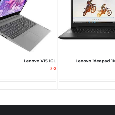
Lenovo V15 IGL
Lenovo ideapad 11
0
$