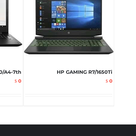
0/A4-7th
HP GAMING R7/1650Ti
0
0
$
$