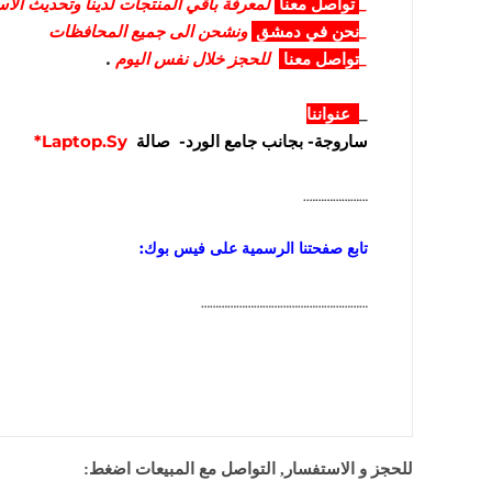
_
تواصل
معنا
لمعرفة باقي المنتجات لدينا وتحديث الا
_
نحن في دمشق
ونشحن الى جميع المحافظات
_
تواصل معنا
للحجز خلال نفس اليوم
.
_
عنواننا
ساروجة- بجانب جامع الورد- صالة
Laptop.Sy*
………………….
تابع صفحتنا الرسمية على فيس بوك:
…………………………………………………
للحجز و الاستفسار, التواصل مع المبيعات اضغط: