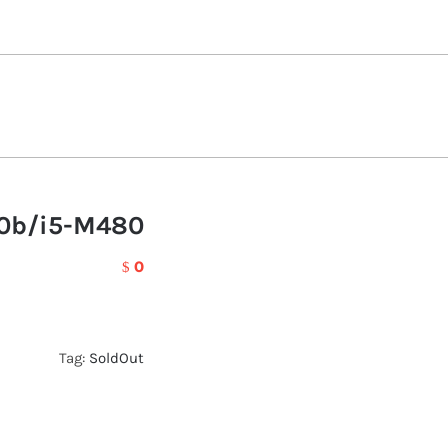
0b/i5-M480
0
$
Tag:
SoldOut