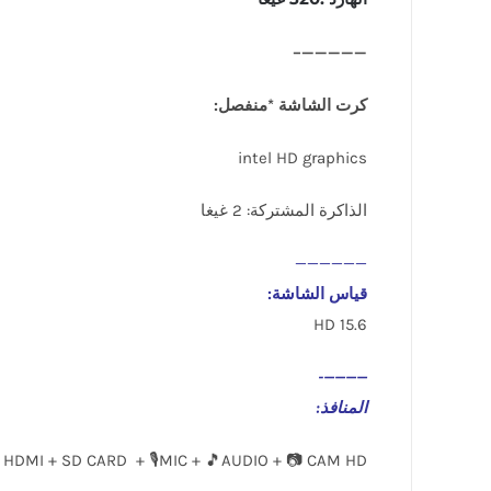
—————–
كرت الشاشة *منفصل:
intel HD graphics
الذاكرة المشتركة: 2 غيغا
——————
قياس الشاشة:
15.6 HD
————-
المنافذ
:
 HDMI + SD CARD + 🎙️MIC + 🎵AUDIO + 📷 CAM HD