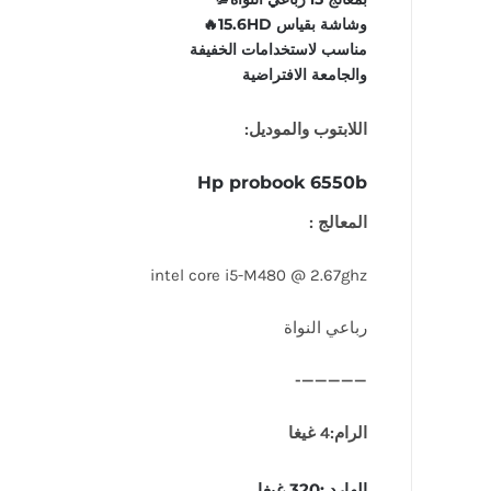
وشاشة بقياس 15.6HD🔥
مناسب لاستخدامات الخفيفة
والجامعة الافتراضية
اللابتوب والموديل:
Hp probook 6550b
المعالج :
intel core i5-M480 @ 2.67ghz
رباعي النواة
—————-
الرام:4 غيغا
الهارد :320 غيغا