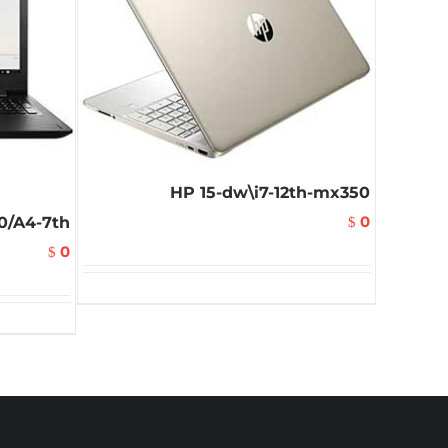
HP 15-dw\i7-12th-mx350
0
0/A4-7th
$
0
$