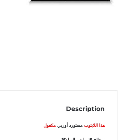
Description
هذا اللابتوب
مستورد أوربي
مكفول
بمعالج i5 رباعي النواة💯