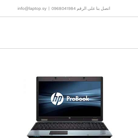
Ski
اتصل بنا على الرقم 0968041984
|
info@laptop.sy
t
conten