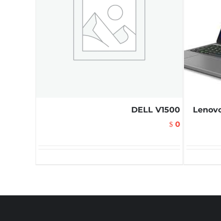
DELL V1500
Lenovo
0
$