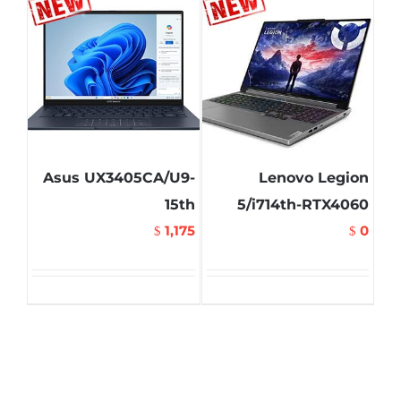
Asus UX3405CA/U9-
Lenovo Legion
15th
5/i714th-RTX4060
1,175
0
$
$