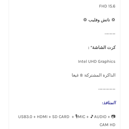
15.6 FHD
💢 تاتش وفليب 💢
———-
كرت الشاشة* :
Intel UHD Graphics
الذاكرة المشتركة: 8 غيغا
—————-
المنافذ
:
USB3.0 + HDMI + SD CARD + 🎙️MIC + 🎵AUDIO + 📷
CAM HD