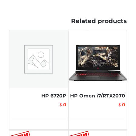
Related products
HP 6720P
HP Omen i7/RTX2070
0
0
$
$