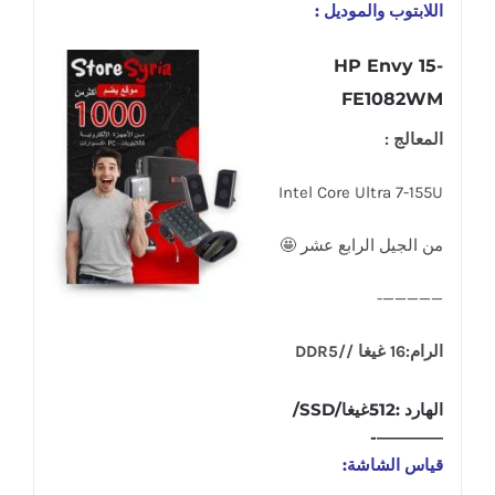
اللابتوب والموديل :
HP Envy 15-
FE1082WM
المعالج :
Intel Core Ultra 7-155U
من الجيل الرابع عشر 🤩
—————-
الرام:16 غيغا //DDR5
الهارد :512غيغا/SSD/
————-
قياس الشاشة: