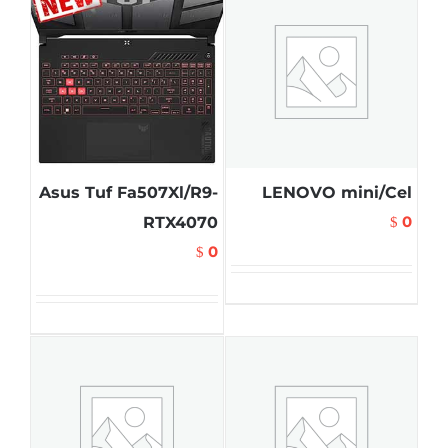
Asus Tuf Fa507Xl/R9-
LENOVO mini/Cel
0
RTX4070
$
0
$