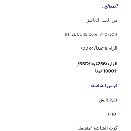
المعالج :
من الجيل العاشر
INTEL CORE Core i7-10750H
الرام:16غيغا/DDR4/
الهارد:256غيغا/SSD/
➕1000 غيغا
قياس الشاشة:
(17,3
)أنش
FHD
كرت الشاشة *منفصل: