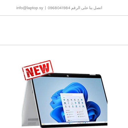
Ski
اتصل بنا على الرقم 0968041984
|
info@laptop.sy
t
conten