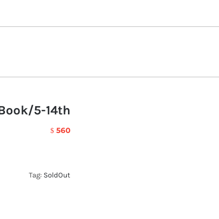
Book/5-14th
560
$
Tag:
SoldOut