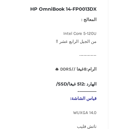
HP OmniBook 14-FP0013DX
المعالج :
Intel Core 5-120U
من الجيل الرابع عشر ‼
—————-
الرام:8غيغا //DDR5 🔥
الهارد :512 غيغا/SSD/
————-
قياس الشاشة:
14.0 WUXGA
تاتش فليب