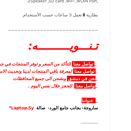
,2Speaker ,SD card ,WiFi ,WLAN Port
____________________________
تـنـــويــــــــــه:
_
تواصل
معنا
للتأكد من السعر و توفر المنتجات في جمي
_
تواصل
معنا
لمعرفة باقي المنتجات لدينا وتحديث الا
_
نحن في دمشق
ونشحن الى جميع المحافظات
_
تواصل معنا
للحجز خلال نفس اليوم
.
_
عنواننا
ساروجة- بجانب جامع الورد- صالة
Laptop.Sy*
………………….