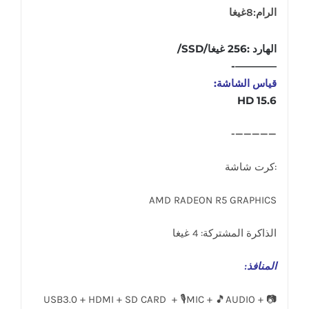
الرام:8غيغا
الهارد :256 غيغا/SSD/
————-
قياس الشاشة:
15.6 HD
—————-
:كرت شاشة
AMD RADEON R5 GRAPHICS
الذاكرة المشتركة: 4 غيغا
المنافذ
:
USB3.0 + HDMI + SD CARD + 🎙️MIC + 🎵AUDIO + 📷