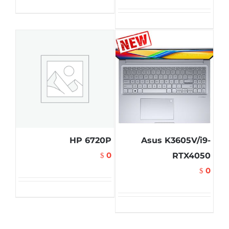
HP 6720P
Asus K3605V/i9-
0
RTX4050
$
0
$