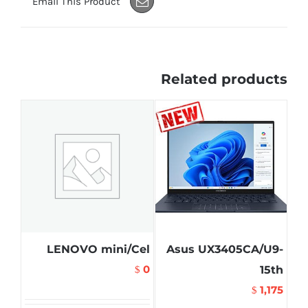
Email This Product
Related products
LENOVO mini/Cel
Asus UX3405CA/U9-
0
15th
$
1,175
$