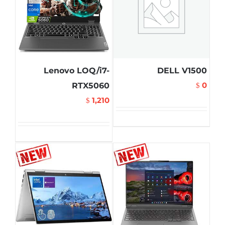
Lenovo LOQ/i7-
DELL V1500
0
RTX5060
$
1,210
$