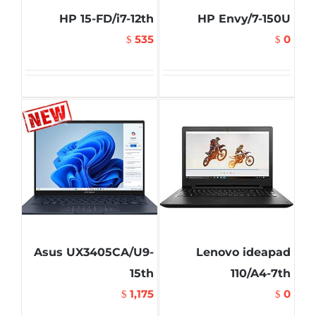
HP 15-FD/i7-12th
HP Envy/7-150U
535
0
$
$
Asus UX3405CA/U9-
Lenovo ideapad
15th
110/A4-7th
1,175
0
$
$