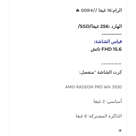
الرام:16 غيغا //DDR4 🔥
الهارد :256 غيغا/SSD/
————-
قياس الشاشة:
15.6 FHD تاتش
—————–
كرت الشاشة *منفصل:
AMD RADEON PRO WX 3100
أساسي: 2 غيغا
الذاكرة المشتركة: 6 غيغا
➕