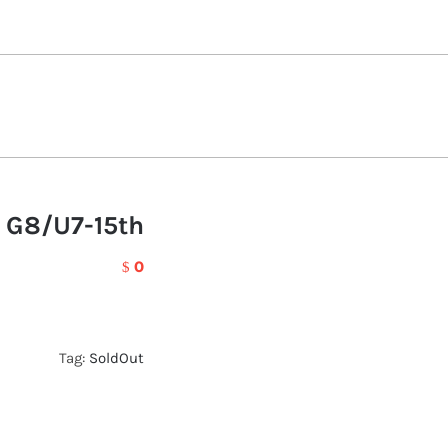
 G8/U7-15th
0
$
Tag:
SoldOut