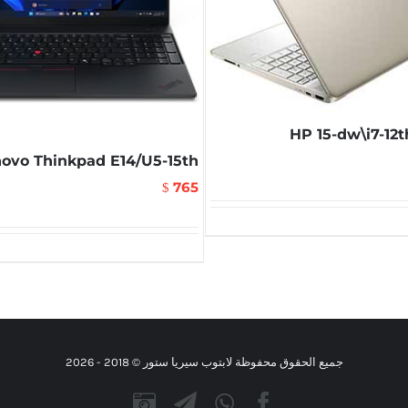
HP 15-dw\i7-12
ovo Thinkpad E14/U5-15th
765
$
جميع الحقوق محفوظة لابتوب سيريا ستور © 2018 -
2026
Instagram
Telegram
WhatsApp
Facebook