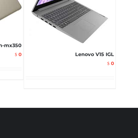
th-mx350
0
Lenovo V15 IGL
$
0
$