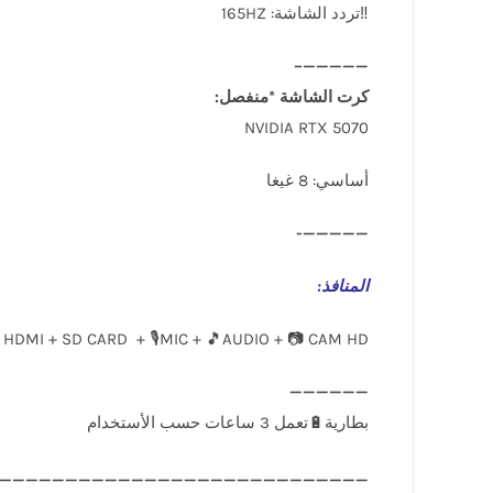
‼️تردد الشاشة: 165HZ
—————–
كرت الشاشة *منفصل:
NVIDIA RTX 5070
أساسي: 8 غيغا
—————-
المنافذ
:
 HDMI + SD CARD + 🎙️MIC + 🎵AUDIO + 📷 CAM HD
____________________________