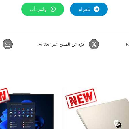
تلغرام
واتس أب
غرّد عن المنتج عبر Twitter