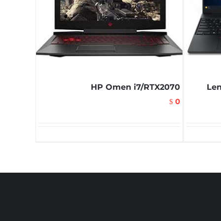
HP Omen i7/RTX2070
Len
0
$