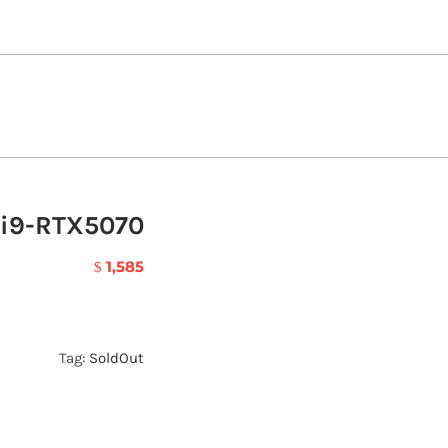
/i9-RTX5070
1,585
$
Tag:
SoldOut