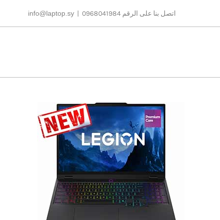
Ski
اتصل بنا على الرقم 0968041984
|
info@laptop.sy
t
conten