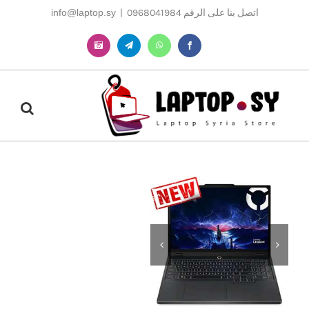
Ski
اتصل بنا على الرقم 0968041984
|
info@laptop.sy
t
conten
Instagram
Telegram
WhatsApp
Facebook