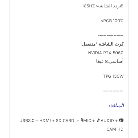
‼تردد الشاشة: 165HZ
sRGB 100%
———————–
كرت الشاشة *منفصل:
NVIDIA RTX 5060
أساسي:8 غيغا
TPG 130W
—————-
المنافذ
:
USB3.0 + HDMI + SD CARD + 🎙️MIC + 🎵AUDIO + 📷
CAM HD