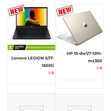
HP 15-dw\i7-12th-
Lenovo LEGION 5/i7-
mx350
1650ti
0
$
0
$