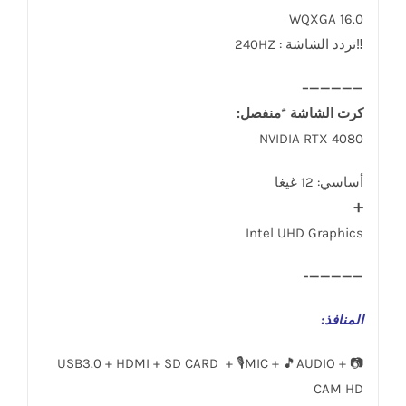
16.0 WQXGA
‼️تردد الشاشة : 240HZ
—————–
كرت الشاشة *منفصل:
NVIDIA RTX 4080
أساسي: 12 غيغا
➕
Intel UHD Graphics
—————-
المنافذ
:
USB3.0 + HDMI + SD CARD + 🎙️MIC + 🎵AUDIO + 📷
CAM HD