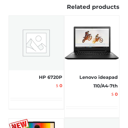
Related products
HP 6720P
Lenovo ideapad
0
110/A4-7th
$
0
$