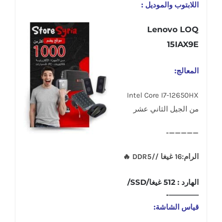
اللابتوب والموديل :
Lenovo LOQ
15IAX9E
المعالج:
Intel Core I7-12650HX
من الجيل الثاني عشر
—————-
الرام:16 غيغا //DDR5 🔥
الهارد : 512 غيغا/SSD/
————-
قياس الشاشة: