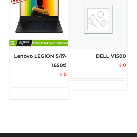
Lenovo LEGION 5/i7-
DELL V1500
0
1650ti
$
0
$