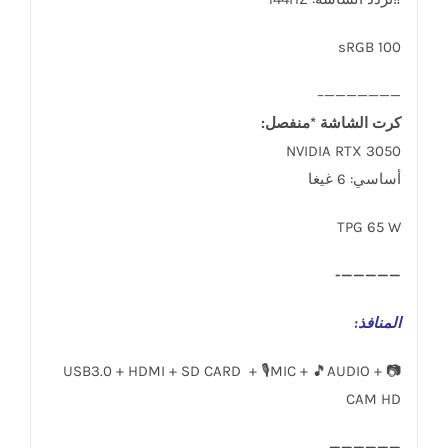
sRGB 100
———————–
كرت الشاشة *منفصل:
NVIDIA RTX 3050
أساسي: 6 غيغا
TPG 65 W
—————-
المنافذ
:
USB3.0 + HDMI + SD CARD + 🎙️MIC + 🎵AUDIO + 📷
CAM HD