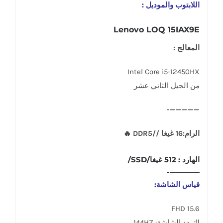
اللابتوب والموديل :
Lenovo LOQ 15IAX9E
المعالج :
Intel Core i5-12450HX
من الجيل الثاني عشر
—————-
الرام:16 غيغا //DDR5 🔥
الهارد : 512 غيغا/SSD/
————-
قياس الشاشة:
15.6 FHD
‼تردد الشاشة: 144HZ