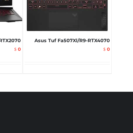
RTX2070
Asus Tuf Fa507Xl/R9-RTX4070
0
0
$
$