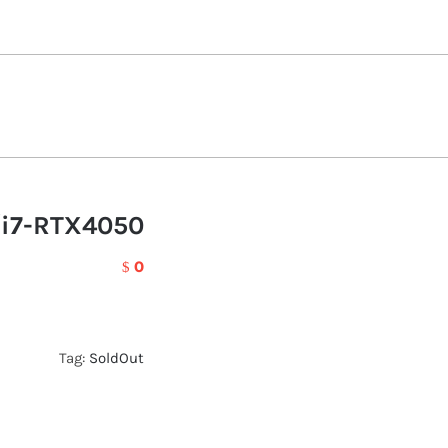
/i7-RTX4050
0
$
Tag:
SoldOut