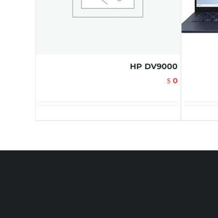
HP DV9000
0
$