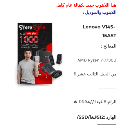
هذا اللابتوب
جديد
بكفالة عام كامل
اللابتوب والموديل :
Lenovo V145-
15AST
المعالج :
AMD Ryzen 7-7730U
من الجيل الثالث عشر ‼
—————-
الرام:8 غيغا //DDR4 🔥
الهارد :512غيغا/SSD/
————-