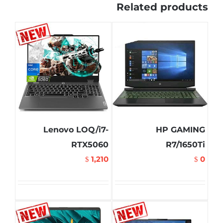
Related products
Lenovo LOQ/i7-
HP GAMING
RTX5060
R7/1650Ti
1,210
0
$
$