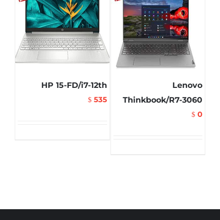
HP 15-FD/i7-12th
Lenovo
535
Thinkbook/R7-3060
$
0
$