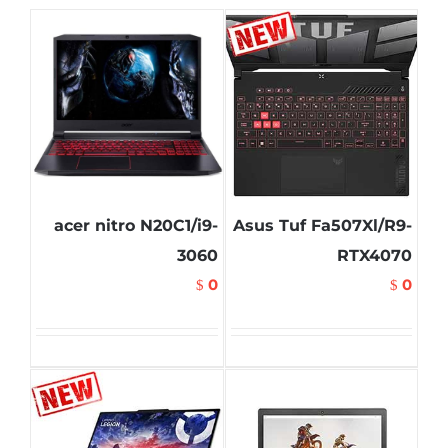
acer nitro N20C1/i9-
Asus Tuf Fa507Xl/R9-
3060
RTX4070
0
0
$
$