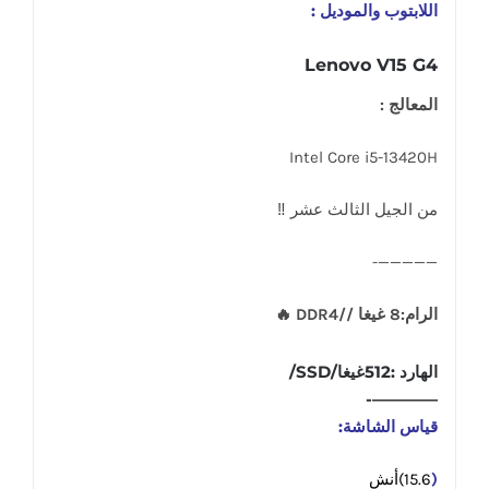
اللابتوب والموديل :
Lenovo V15 G4
المعالج :
Intel Core i5-13420H
من الجيل الثالث عشر ‼
—————-
الرام:8 غيغا //DDR4 🔥
الهارد :512غيغا/SSD/
————-
قياس الشاشة:
(
15.6)أنش