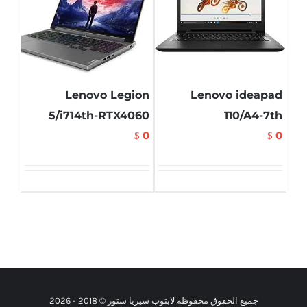
Lenovo Legion
Lenovo ideapad
5/i714th-RTX4060
110/A4-7th
0
0
$
$
جميع الحقوق محفوظة لابتوب سيريا ستور © 2018 -
2026