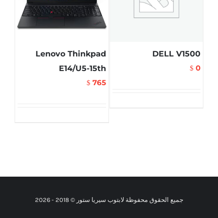
Lenovo Thinkpad
DELL V1500
0
E14/U5-15th
$
765
$
جميع الحقوق محفوظة لابتوب سيريا ستور © 2018 -
2026