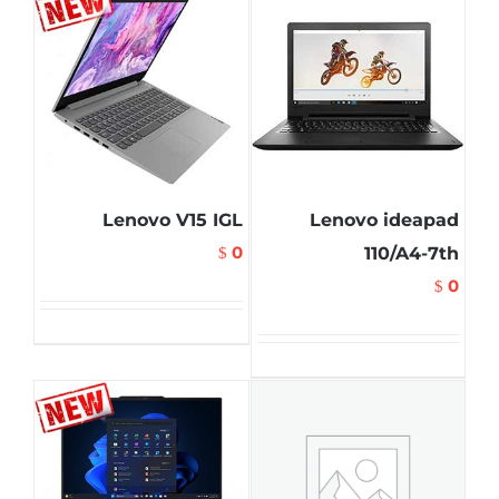
Lenovo V15 IGL
Lenovo ideapad
0
110/A4-7th
$
0
$