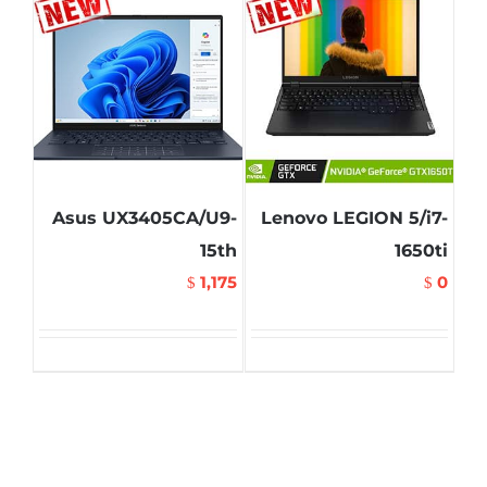
Asus UX3405CA/U9-
Lenovo LEGION 5/i7-
15th
1650ti
1,175
0
$
$