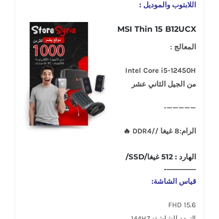
اللابتوب والموديل :
MSI Thin 15 B12UCX
المعالج :
Intel Core i5-12450H
من الجيل الثاني عشر
—————-
الرام:8 غيغا //DDR4 🔥
الهارد : 512 غيغا/SSD/
————-
قياس الشاشة:
15.6 FHD
‼تردد الشاشة: 144HZ