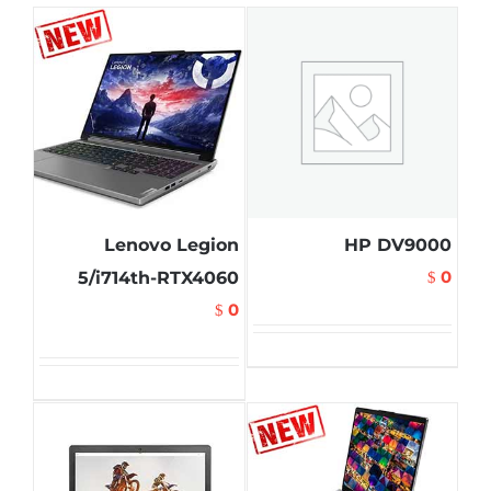
Lenovo Legion
HP DV9000
0
5/i714th-RTX4060
$
0
$