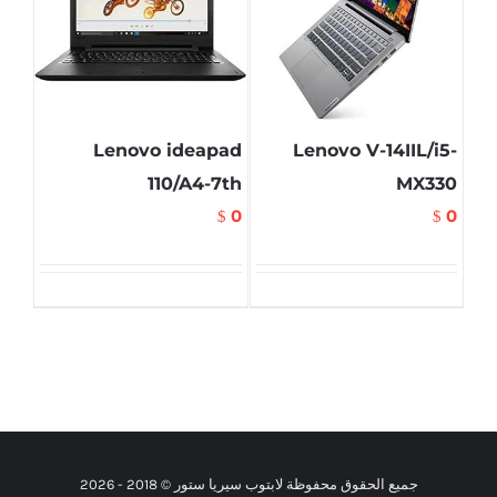
Lenovo ideapad
Lenovo V-14IIL/i5-
110/A4-7th
MX330
0
0
$
$
جميع الحقوق محفوظة لابتوب سيريا ستور © 2018 -
2026