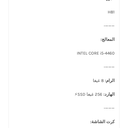
H81
———-
المعالج:
INTEL CORE i5-4460
———-
الرام:
8 غيغا
الهارد:
256 غيغا SSD⚡️
———-
كرت الشاشة: