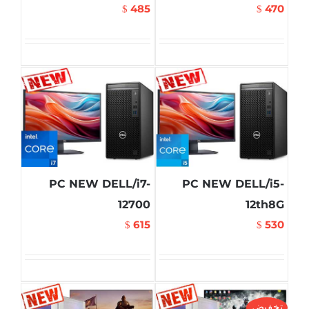
485
470
$
$
PC NEW DELL/i7-
PC NEW DELL/i5-
12700
12th8G
615
530
$
$
تخفيض