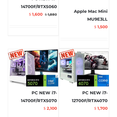
14700F/RTX5060
Apple Mac Mini
1,600
$
1,880
$
MU9E3LL
1,500
$
PC NEW i7-
PC NEW i7-
14700F/RTX5070
12700F/RTX4070
2,100
1,700
$
$