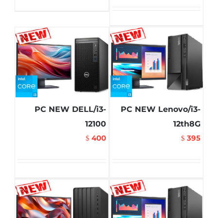
PC NEW DELL/i3-
PC NEW Lenovo/i3-
12100
12th8G
400
395
$
$