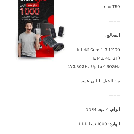
neo T50
———-
المعالج:
Intel® Core™ i3-12100
(12MB, 4C, 8T,
//3.30GHz Up to 4.30GHz)
من الجيل الثاني عشر
———-
الرام:
4 غيغا DDR4
الهارد:
1000 غيغا HDD