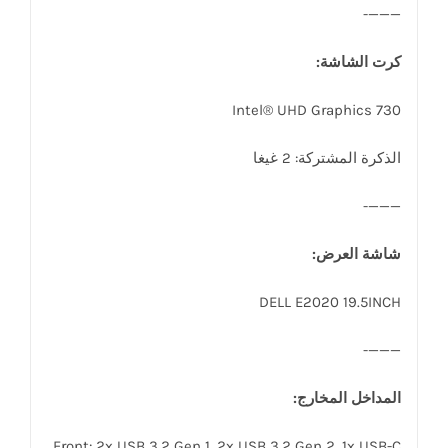
———-
كرت الشاشة:
Intel® UHD Graphics 730
الذكرة المشتركة: 2 غيغا
———-
شاشة العرض:
DELL E2020 19.5INCH
———-
المداخل المخارج:
Front: 2x USB 3.2 Gen 1, 2x USB 3.2 Gen 2, 1x USB-C